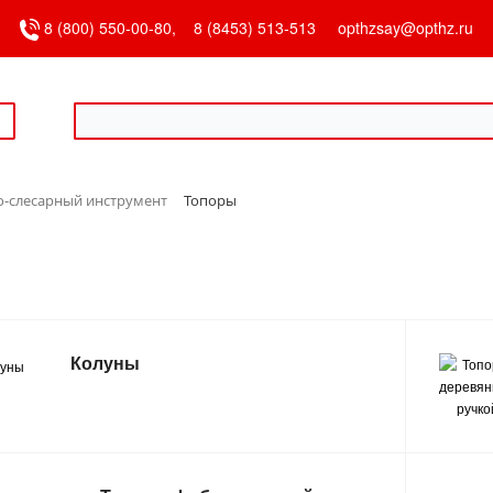
8 (800) 550-00-80,
8 (8453) 513-513
opthzsay@opthz.ru
о-слесарный инструмент
Топоры
Колуны