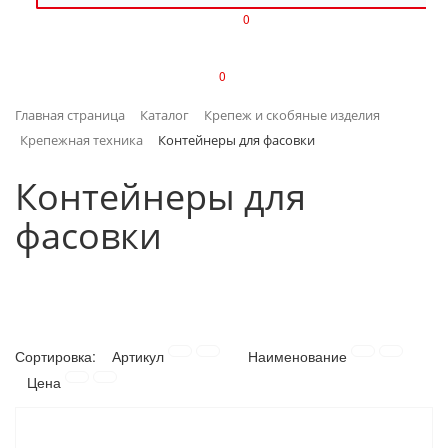
0
ИЗДЕЛИЯ ИЗ ПЛАСТМАССЫ
0
ИНСТРУМЕНТЫ
Главная страница
Каталог
Крепеж и скобяные изделия
ИНТЕРЬЕР
Крепежная техника
Контейнеры для фасовки
КАНЦТОВАРЫ
Контейнеры для
фасовки
КЛИМАТИЧЕСКАЯ ТЕХНИКА
КРЕПЕЖ И СКОБЯНЫЕ ИЗДЕЛИЯ
ЛАКОКРАСОЧНЫЕ МАТЕРИАЛЫ
Сортировка:
Артикул
Наименование
НАСОСНОЕ ОБОРУДОВАНИЕ
Цена
ПОСУДА