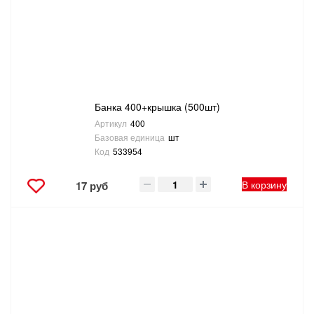
ТОВАРЫ ДЛЯ ОТДЫХА И ТУРИЗМА
ЭЛЕКТРОИНСТРУМЕНТЫ, БЕНЗОИНСТРУМЕНТЫ
ЭЛЕКТРОМОНТАЖНЫЕ ТОВАРЫ, СВЕТОТЕХНИКА
Банка 400+крышка (500шт)
Артикул
400
Базовая единица
шт
Код
533954
В корзину
17 руб