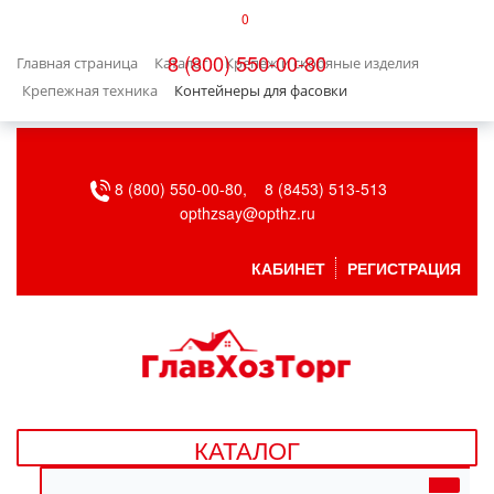
0
КАТАЛОГ
8 (800) 550-00-80
Главная страница
Каталог
Крепеж и скобяные изделия
БЫТОВАЯ ТЕХНИКА
Крепежная техника
Контейнеры для фасовки
БЫТОВАЯ ХИМИЯ/УБОРКА
8 (800) 550-00-80,
8 (8453) 513-513
ВЕНТИЛЯЦИЯ
opthzsay@opthz.ru
ВСЕ ДЛЯ БАНИ
КАБИНЕТ
РЕГИСТРАЦИЯ
ГАЗОВОЕ ОБОРУДОВАНИЕ
ДАЧА, САД И ОГОРОД
ДВЕРНЫЕ ПОЛОТНА
КАТАЛОГ
ДЕТСКИЕ ТОВАРЫ