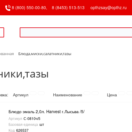
8 (800) 550-00-80,
8 (8453) 513-513
opthzsay@opthz.ru
ованная
Блюда,миски,салатники,тазы
ники,тазы
овка:
Артикул
Наименование
Цена
Блюдо эмаль 2,0л. Harvest г.Лысьва /5/
Артикул
С-0810ч/5
Базовая единица
шт
Код
626537