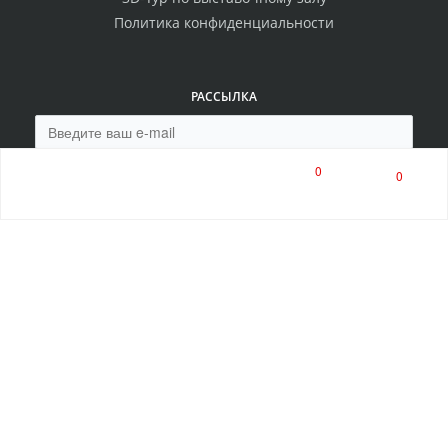
Политика конфиденциальности
РАССЫЛКА
0
Нажимая на кнопку, я соглашаюсь на обработку
0
персональных данных
ПОДПИСАТЬСЯ
8 (800) 550-00-80
8 (8453) 513-513
многоканальный
ПН-ПТ 9:00-17:00
СБ 9:00-14:00