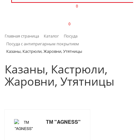
0
ИЗДЕЛИЯ ИЗ ПЛАСТМАССЫ
0
ИНСТРУМЕНТЫ
Главная страница
Каталог
Посуда
ИНТЕРЬЕР
Посуда с антипригарным покрытием
Казаны, Кастрюли, Жаровни, Утятницы
КАНЦТОВАРЫ
Казаны, Кастрюли,
КЛИМАТИЧЕСКАЯ ТЕХНИКА
Жаровни, Утятницы
КРЕПЕЖ И СКОБЯНЫЕ ИЗДЕЛИЯ
ЛАКОКРАСОЧНЫЕ МАТЕРИАЛЫ
НАСОСНОЕ ОБОРУДОВАНИЕ
ТМ "AGNESS"
ПОСУДА