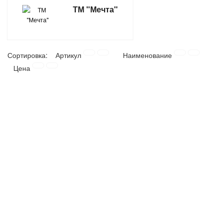
ТМ "Мечта"
ТОВАРЫ ДЛЯ ОТДЫХА И ТУРИЗМА
ЭЛЕКТРОИНСТРУМЕНТЫ, БЕНЗОИНСТРУМЕНТЫ
Сортировка:
Артикул
Наименование
ЭЛЕКТРОМОНТАЖНЫЕ ТОВАРЫ, СВЕТОТЕХНИКА
Цена