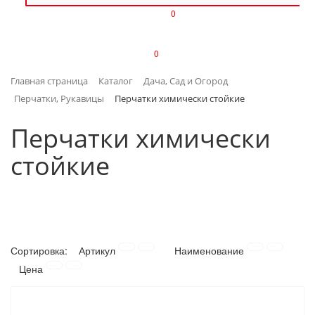
0
ИЗДЕЛИЯ ИЗ ПЛАСТМАССЫ
0
ИНСТРУМЕНТЫ
Главная страница
Каталог
Дача, Сад и Огород
ИНТЕРЬЕР
Перчатки, Рукавицы
Перчатки химически стойкие
КАНЦТОВАРЫ
Перчатки химически
стойкие
КЛИМАТИЧЕСКАЯ ТЕХНИКА
КРЕПЕЖ И СКОБЯНЫЕ ИЗДЕЛИЯ
ЛАКОКРАСОЧНЫЕ МАТЕРИАЛЫ
Сортировка:
Артикул
Наименование
НАСОСНОЕ ОБОРУДОВАНИЕ
Цена
ПОСУДА