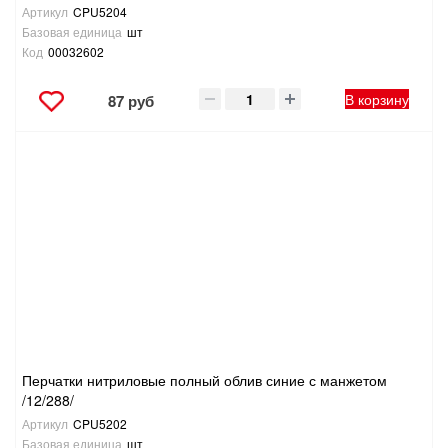
Артикул
CPU5204
Базовая единица
шт
Код
00032602
В корзину
87 руб
Перчатки нитриловые полный облив синие с манжетом
/12/288/
Артикул
CPU5202
Базовая единица
шт