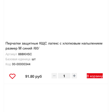
ТОВАРЫ ДЛЯ ОТДЫХА И ТУРИЗМА
ЭЛЕКТРОИНСТРУМЕНТЫ, БЕНЗОИНСТРУМЕНТЫ
ЭЛЕКТРОМОНТАЖНЫЕ ТОВАРЫ, СВЕТОТЕХНИКА
Перчатки защитные КЩС латекс с хлопковым напылением
размер M синий /60/
Артикул
888KHSC
Базовая единица
шт
Код
00-00000344
В корзину
91.80 руб