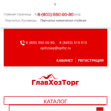
0
КАТАЛОГ
8 (800) 550-00-80
Главная страница
Каталог
Дача, Сад и Огород
БЫТОВАЯ ТЕХНИКА
Перчатки, Рукавицы
Перчатки химически стойкие
БЫТОВАЯ ХИМИЯ/УБОРКА
8 (800) 550-00-80,
8 (8453) 513-513
ВЕНТИЛЯЦИЯ
opthzsay@opthz.ru
ВСЕ ДЛЯ БАНИ
КАБИНЕТ
РЕГИСТРАЦИЯ
ГАЗОВОЕ ОБОРУДОВАНИЕ
ДАЧА, САД И ОГОРОД
ДВЕРНЫЕ ПОЛОТНА
КАТАЛОГ
ДЕТСКИЕ ТОВАРЫ