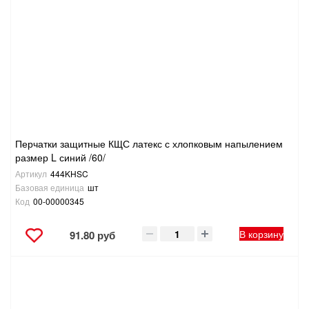
САНТЕХНИКА
СВАРОЧНОЕ ОБОРУДОВАНИЕ И МАТЕРИАЛЫ
СКЛАДСКОЕ ОБОРУДОВАНИЕ
СНЕГОУБОРОЧНЫЙ ИНВЕНТАРЬ
Перчатки защитные КЩС латекс с хлопковым напылением
размер L синий /60/
СТРЕМЯНКИ,ЛЕСТНИЦЫ
Артикул
444KHSC
Базовая единица
шт
СТРОИТЕЛЬНЫЕ И ОТДЕЛОЧНЫЕ МАТЕРИАЛЫ
Код
00-00000345
ТОВАРЫ ДЛЯ АВТО
В корзину
91.80 руб
ТОВАРЫ ДЛЯ ДОМА
ТОВАРЫ ДЛЯ ЖИВОТНЫХ