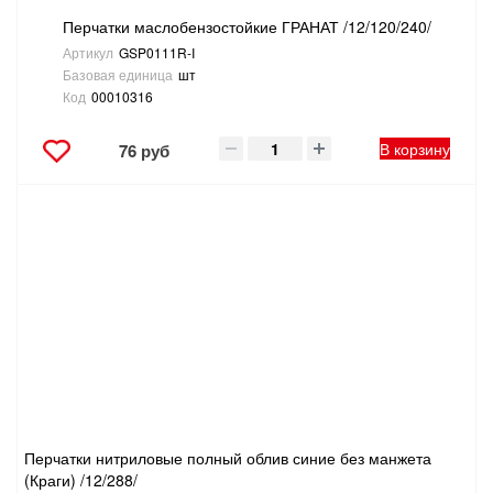
Перчатки маслобензостойкие ГРАНАТ /12/120/240/
Артикул
GSP0111R-I
Базовая единица
шт
Код
00010316
В корзину
76 руб
Перчатки нитриловые полный облив синие без манжета
(Краги) /12/288/