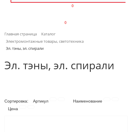
0
ИЗДЕЛИЯ ИЗ ПЛАСТМАССЫ
0
ИНСТРУМЕНТЫ
Главная страница
Каталог
ИНТЕРЬЕР
Электромонтажные товары, светотехника
Эл. тэны, эл. спирали
КАНЦТОВАРЫ
Эл. тэны, эл. спирали
КЛИМАТИЧЕСКАЯ ТЕХНИКА
КРЕПЕЖ И СКОБЯНЫЕ ИЗДЕЛИЯ
ЛАКОКРАСОЧНЫЕ МАТЕРИАЛЫ
Сортировка:
Артикул
Наименование
Цена
НАСОСНОЕ ОБОРУДОВАНИЕ
ПОСУДА