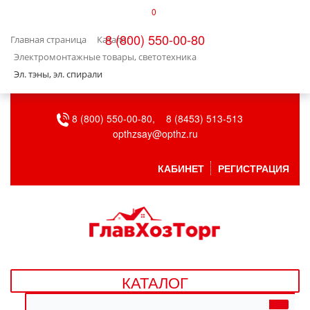
0
КАТАЛОГ
8 (800) 550-00-80
Главная страница
Каталог
БЫТОВАЯ ТЕХНИКА
Электромонтажные товары, светотехника
Эл. тэны, эл. спирали
БЫТОВАЯ ХИМИЯ/УБОРКА
8 (800) 550-00-80,
8 (8453) 513-513
ВЕНТИЛЯЦИЯ
opthzsay@opthz.ru
ВСЕ ДЛЯ БАНИ
КАБИНЕТ
РЕГИСТРАЦИЯ
ГАЗОВОЕ ОБОРУДОВАНИЕ
ДАЧА, САД И ОГОРОД
ДВЕРНЫЕ ПОЛОТНА
КАТАЛОГ
ДЕТСКИЕ ТОВАРЫ