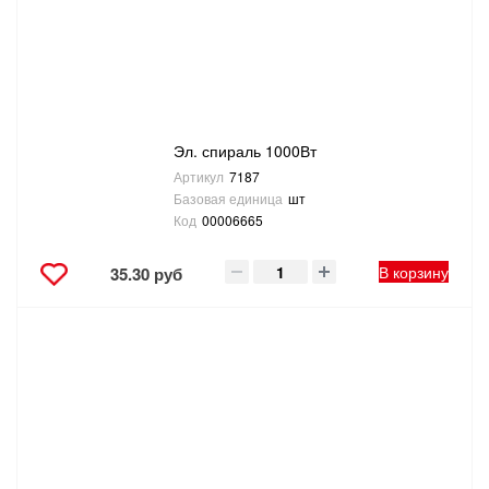
ТОВАРЫ ДЛЯ ОТДЫХА И ТУРИЗМА
ЭЛЕКТРОИНСТРУМЕНТЫ, БЕНЗОИНСТРУМЕНТЫ
ЭЛЕКТРОМОНТАЖНЫЕ ТОВАРЫ, СВЕТОТЕХНИКА
Эл. спираль 1000Вт
Артикул
7187
Базовая единица
шт
Код
00006665
В корзину
35.30 руб