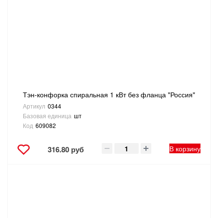
САНТЕХНИКА
СВАРОЧНОЕ ОБОРУДОВАНИЕ И МАТЕРИАЛЫ
СКЛАДСКОЕ ОБОРУДОВАНИЕ
СНЕГОУБОРОЧНЫЙ ИНВЕНТАРЬ
Тэн-конфорка спиральная 1 кВт без фланца "Россия"
Артикул
0344
СТРЕМЯНКИ,ЛЕСТНИЦЫ
Базовая единица
шт
Код
609082
СТРОИТЕЛЬНЫЕ И ОТДЕЛОЧНЫЕ МАТЕРИАЛЫ
В корзину
316.80 руб
ТОВАРЫ ДЛЯ АВТО
ТОВАРЫ ДЛЯ ДОМА
ТОВАРЫ ДЛЯ ЖИВОТНЫХ