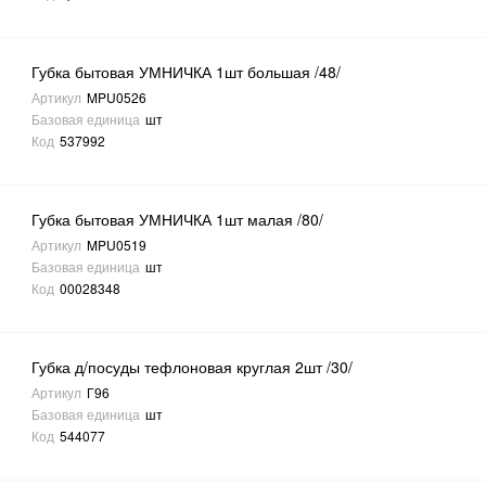
Губка бытовая УМНИЧКА 1шт большая /48/
Артикул
MPU0526
Базовая единица
шт
Код
537992
Губка бытовая УМНИЧКА 1шт малая /80/
Артикул
MPU0519
Базовая единица
шт
Код
00028348
Губка д/посуды тефлоновая круглая 2шт /30/
Артикул
Г96
Базовая единица
шт
Код
544077