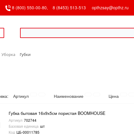
8 (800) 550-00-80,
8 (8453) 513-513
opthzsay@opthz.ru
Уборка
Губки
овка:
Артикул
Наименование
Цена
Губка бытовая 16х9х5см пористая BOOMHOUSE
Артикул
702744
Базовая единица
шт
Код
ЦБ-00011785