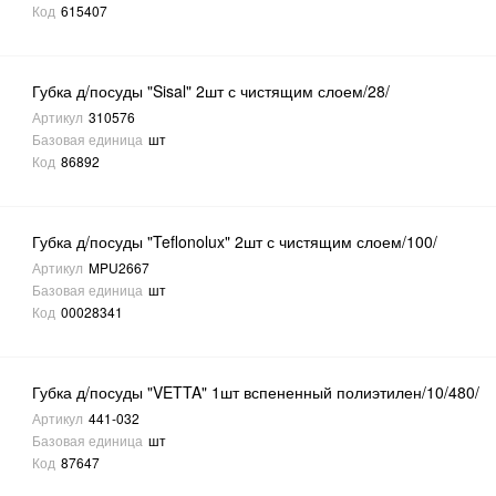
Код
615407
Губка д/посуды "Sisal" 2шт с чистящим слоем/28/
Артикул
310576
Базовая единица
шт
Код
86892
Губка д/посуды "Teflonolux" 2шт с чистящим слоем/100/
Артикул
MPU2667
Базовая единица
шт
Код
00028341
Губка д/посуды "VETTA" 1шт вспененный полиэтилен/10/480/
Артикул
441-032
Базовая единица
шт
Код
87647