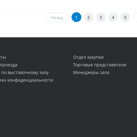
Назад
1
2
3
4
5
кты
Отдел закупки
 проезда
Торговые представители
 по выставочному залу
Менеджеры зала
ика конфиденциальности