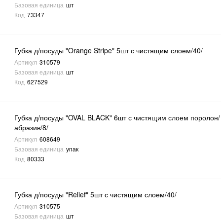
Базовая единица
шт
Код
73347
Губка д/посуды "Orange Stripe" 5шт с чистящим слоем/40/
Артикул
310579
Базовая единица
шт
Код
627529
Губка д/посуды "OVAL BLACK" 6шт с чистящим слоем поролон/
абразив/8/
Артикул
608649
Базовая единица
упак
Код
80333
Губка д/посуды "Relief" 5шт с чистящим слоем/40/
Артикул
310575
Базовая единица
шт