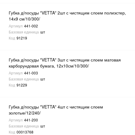
Губка д/посуды "VETTA" 2шт с чистящим слоем полиэстер,
14х9 см/10/300/
Артикул
441-002
Базовая единица
шт
Код
91219
Губка д/посуды "VETTA" 3шт с чистящим слоем матовая
карборундовая бумага, 12х10см/10/300/
Артикул
441-003
Базовая единица
шт
Код
91229
Губка д/посуды "VETTA" 4шт с чистящим слоем
золотые/12/240/
Артикул
441-200
Базовая единица
шт
Код
00013768