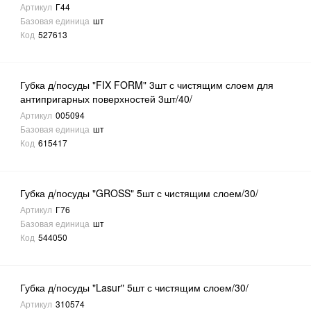
Артикул
Г44
Базовая единица
шт
Код
527613
Губка д/посуды "FIX FORM" 3шт с чистящим слоем для
антипригарных поверхностей 3шт/40/
Артикул
005094
Базовая единица
шт
Код
615417
Губка д/посуды "GROSS" 5шт с чистящим слоем/30/
Артикул
Г76
Базовая единица
шт
Код
544050
Губка д/посуды "Lasur" 5шт с чистящим слоем/30/
Артикул
310574