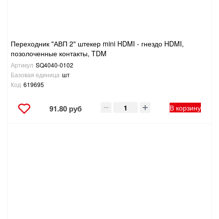
Переходник "АВП 2" штекер mini HDMI - гнездо HDMI,
позолоченные контакты, TDM
Артикул
SQ4040-0102
Базовая единица
шт
Код
619695
В корзину
91.80 руб