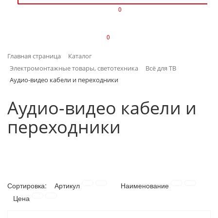
0
ИЗДЕЛИЯ ИЗ ПЛАСТМАССЫ
0
ИНСТРУМЕНТЫ
Главная страница
Каталог
ИНТЕРЬЕР
Электромонтажные товары, светотехника
Всё для ТВ
Аудио-видео кабели и переходники
КАНЦТОВАРЫ
Аудио-видео кабели и
КЛИМАТИЧЕСКАЯ ТЕХНИКА
переходники
КРЕПЕЖ И СКОБЯНЫЕ ИЗДЕЛИЯ
ЛАКОКРАСОЧНЫЕ МАТЕРИАЛЫ
НАСОСНОЕ ОБОРУДОВАНИЕ
Сортировка:
Артикул
Наименование
Цена
ПОСУДА