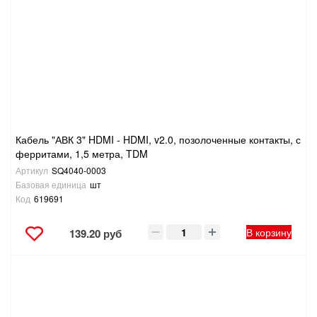
ТОВАРЫ ДЛЯ ОТДЫХА И ТУРИЗМА
ЭЛЕКТРОИНСТРУМЕНТЫ, БЕНЗОИНСТРУМЕНТЫ
ЭЛЕКТРОМОНТАЖНЫЕ ТОВАРЫ, СВЕТОТЕХНИКА
Кабель "АВК 3" HDMI - HDMI, v2.0, позолоченные контакты, с
ферритами, 1,5 метра, TDM
Артикул
SQ4040-0003
Базовая единица
шт
Код
619691
В корзину
139.20 руб