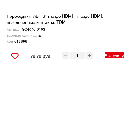
Переходник "АВП 3" гнездо HDMI - гнездо HDMI,
позолоченные контакты, TDM
Артикул
SQ4040-0103
Базовая единица
шт
Код
619696
В корзину
79.70 руб