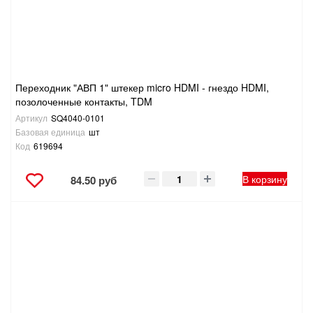
Переходник "АВП 1" штекер micro HDMI - гнездо HDMI,
позолоченные контакты, TDM
Артикул
SQ4040-0101
Базовая единица
шт
Код
619694
В корзину
84.50 руб