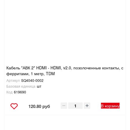
САНТЕХНИКА
СВАРОЧНОЕ ОБОРУДОВАНИЕ И МАТЕРИАЛЫ
СКЛАДСКОЕ ОБОРУДОВАНИЕ
СНЕГОУБОРОЧНЫЙ ИНВЕНТАРЬ
СТРЕМЯНКИ,ЛЕСТНИЦЫ
Кабель "АВК 2" HDMI - HDMI, v2.0, позолоченные контакты, с
ферритами, 1 метр, TDM
Артикул
SQ4040-0002
СТРОИТЕЛЬНЫЕ И ОТДЕЛОЧНЫЕ МАТЕРИАЛЫ
Базовая единица
шт
Код
619690
ТОВАРЫ ДЛЯ АВТО
В корзину
120.80 руб
ТОВАРЫ ДЛЯ ДОМА
ТОВАРЫ ДЛЯ ЖИВОТНЫХ