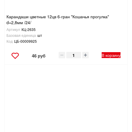
Карандаши цветные 12цв 6-гран "Кошачья прогулка"
d=2,8мм /24/
Артикул
КЦ-2635
Базовая единица
шт
Код
ЦБ-00009925
В корзину
46 руб