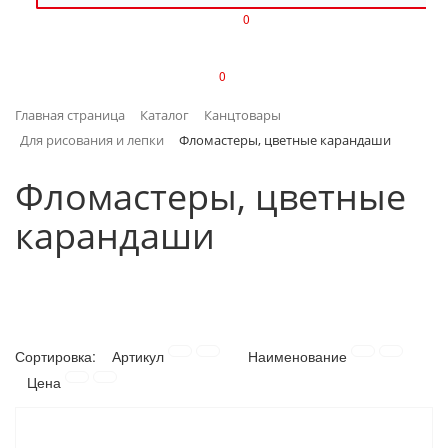
0
ИЗДЕЛИЯ ИЗ ПЛАСТМАССЫ
0
ИНСТРУМЕНТЫ
Главная страница
Каталог
Канцтовары
ИНТЕРЬЕР
Для рисования и лепки
Фломастеры, цветные карандаши
КАНЦТОВАРЫ
Фломастеры, цветные
карандаши
КЛИМАТИЧЕСКАЯ ТЕХНИКА
КРЕПЕЖ И СКОБЯНЫЕ ИЗДЕЛИЯ
ЛАКОКРАСОЧНЫЕ МАТЕРИАЛЫ
Сортировка:
Артикул
Наименование
НАСОСНОЕ ОБОРУДОВАНИЕ
Цена
ПОСУДА