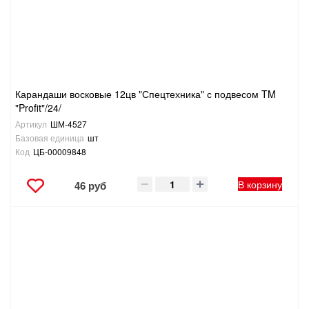
Карандаши восковые 12цв "Спецтехника" с подвесом TM
"Profit"/24/
Артикул
ШМ-4527
Базовая единица
шт
Код
ЦБ-00009848
В корзину
46 руб