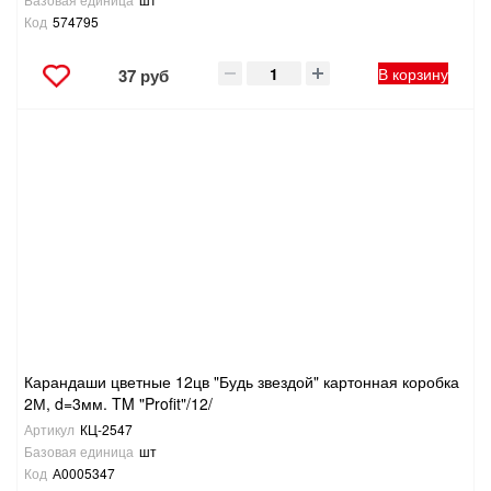
Код
574795
В корзину
37 руб
Карандаши цветные 12цв "Будь звездой" картонная коробка
2М, d=3мм. TM "Profit"/12/
Артикул
КЦ-2547
Базовая единица
шт
Код
А0005347