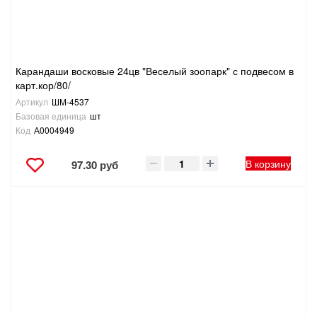
Карандаши восковые 24цв "Веселый зоопарк" с подвесом в
карт.кор/80/
Артикул
ШМ-4537
Базовая единица
шт
Код
А0004949
В корзину
97.30 руб