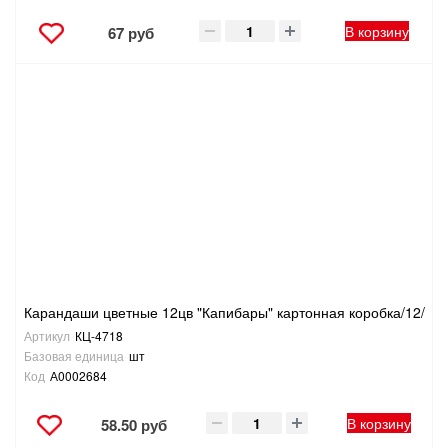
В корзину
67 руб
Карандаши цветные 12цв "Капибары" картонная коробка/12/
Артикул
КЦ-4718
Базовая единица
шт
Код
А0002684
В корзину
58.50 руб