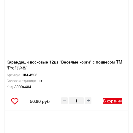
САНТЕХНИКА
СВАРОЧНОЕ ОБОРУДОВАНИЕ И МАТЕРИАЛЫ
СКЛАДСКОЕ ОБОРУДОВАНИЕ
СНЕГОУБОРОЧНЫЙ ИНВЕНТАРЬ
Карандаши восковые 12цв "Веселые корги" с подвесом TM
"Profit"/48/
СТРЕМЯНКИ,ЛЕСТНИЦЫ
Артикул
ШМ-4523
Базовая единица
шт
СТРОИТЕЛЬНЫЕ И ОТДЕЛОЧНЫЕ МАТЕРИАЛЫ
Код
А0004404
ТОВАРЫ ДЛЯ АВТО
В корзину
50.90 руб
ТОВАРЫ ДЛЯ ДОМА
ТОВАРЫ ДЛЯ ЖИВОТНЫХ