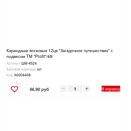
ТОВАРЫ ДЛЯ ОТДЫХА И ТУРИЗМА
ЭЛЕКТРОИНСТРУМЕНТЫ, БЕНЗОИНСТРУМЕНТЫ
ЭЛЕКТРОМОНТАЖНЫЕ ТОВАРЫ, СВЕТОТЕХНИКА
Карандаши восковые 12цв "Загадочное путешествие" с
подвесом TM "Profit"/48/
Артикул
ШМ-4524
Базовая единица
шт
Код
А0004408
В корзину
46.90 руб