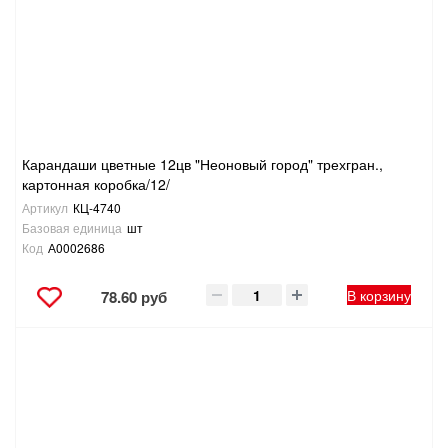
Карандаши цветные 12цв "Неоновый город" трехгран.,
картонная коробка/12/
Артикул
КЦ-4740
Базовая единица
шт
Код
А0002686
В корзину
78.60 руб