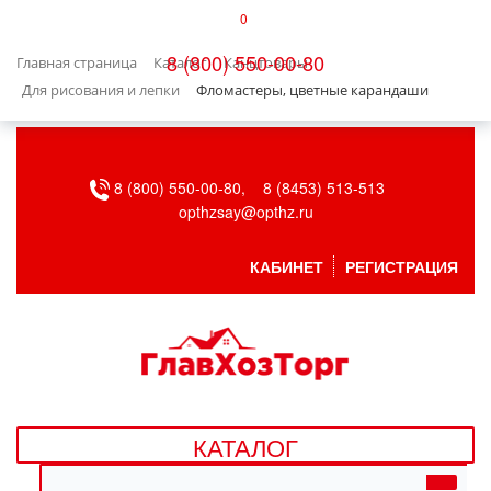
0
КАТАЛОГ
8 (800) 550-00-80
Главная страница
Каталог
Канцтовары
БЫТОВАЯ ТЕХНИКА
Для рисования и лепки
Фломастеры, цветные карандаши
БЫТОВАЯ ХИМИЯ/УБОРКА
8 (800) 550-00-80,
8 (8453) 513-513
ВЕНТИЛЯЦИЯ
opthzsay@opthz.ru
ВСЕ ДЛЯ БАНИ
КАБИНЕТ
РЕГИСТРАЦИЯ
ГАЗОВОЕ ОБОРУДОВАНИЕ
ДАЧА, САД И ОГОРОД
ДВЕРНЫЕ ПОЛОТНА
КАТАЛОГ
ДЕТСКИЕ ТОВАРЫ