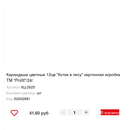
Карандаши цветные 12цв "Котик в лесу" картонная коробка
TM "Profit"/24/
Артикул
КЦ-2625
Базовая единица
шт
Код
А0002681
В корзину
41.60 руб