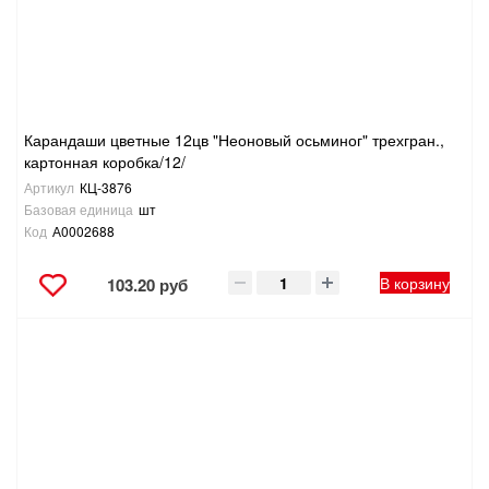
Карандаши цветные 12цв "Неоновый осьминог" трехгран.,
картонная коробка/12/
Артикул
КЦ-3876
Базовая единица
шт
Код
А0002688
В корзину
103.20 руб