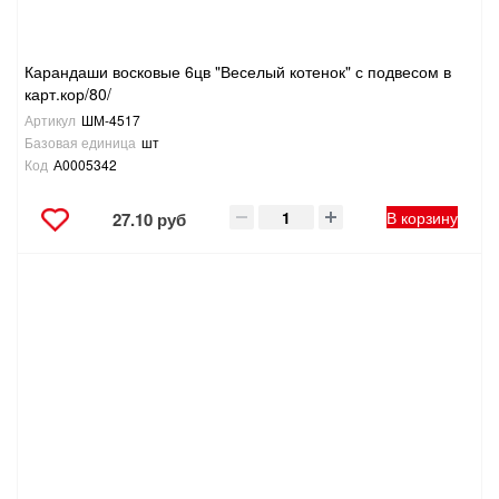
Карандаши восковые 6цв "Веселый котенок" с подвесом в
карт.кор/80/
Артикул
ШМ-4517
Базовая единица
шт
Код
А0005342
В корзину
27.10 руб