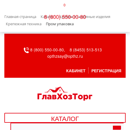
0
КАТАЛОГ
8 (800) 550-00-80
Главная страница
Каталог
Крепеж и скобяные изделия
БЫТОВАЯ ТЕХНИКА
Крепежная техника
Пром упаковка
БЫТОВАЯ ХИМИЯ/УБОРКА
8 (800) 550-00-80,
8 (8453) 513-513
ВЕНТИЛЯЦИЯ
opthzsay@opthz.ru
ВСЕ ДЛЯ БАНИ
КАБИНЕТ
РЕГИСТРАЦИЯ
ГАЗОВОЕ ОБОРУДОВАНИЕ
ДАЧА, САД И ОГОРОД
ДВЕРНЫЕ ПОЛОТНА
КАТАЛОГ
ДЕТСКИЕ ТОВАРЫ