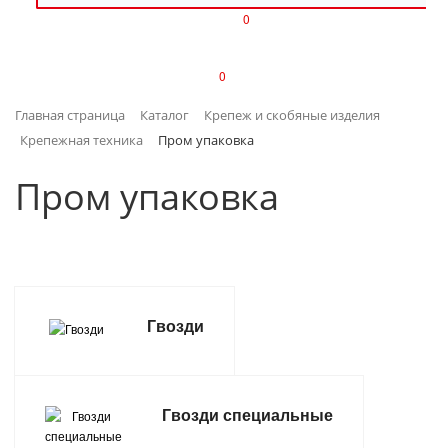
0
ИЗДЕЛИЯ ИЗ ПЛАСТМАССЫ
0
ИНСТРУМЕНТЫ
Главная страница
Каталог
Крепеж и скобяные изделия
ИНТЕРЬЕР
Крепежная техника
Пром упаковка
КАНЦТОВАРЫ
Пром упаковка
КЛИМАТИЧЕСКАЯ ТЕХНИКА
КРЕПЕЖ И СКОБЯНЫЕ ИЗДЕЛИЯ
Гвозди
ЛАКОКРАСОЧНЫЕ МАТЕРИАЛЫ
НАСОСНОЕ ОБОРУДОВАНИЕ
Гвозди специальные
ПОСУДА