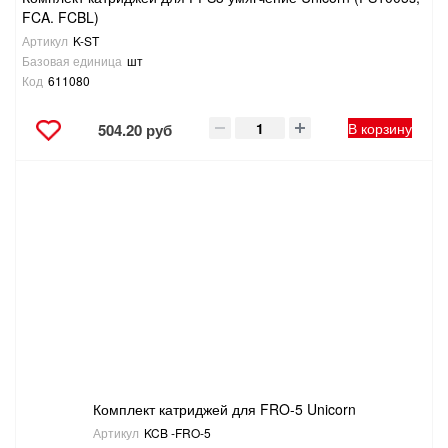
FCA. FCBL)
Артикул
K-ST
Базовая единица
шт
Код
611080
В корзину
504.20 руб
Комплект катриджей для FRO-5 Unicorn
Артикул
KCB -FRO-5