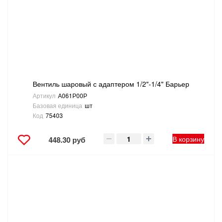
САНТЕХНИКА
СВАРОЧНОЕ ОБОРУДОВАНИЕ И МАТЕРИАЛЫ
СКЛАДСКОЕ ОБОРУДОВАНИЕ
Вентиль шаровый с адаптером 1/2"-1/4" Барьер
СНЕГОУБОРОЧНЫЙ ИНВЕНТАРЬ
Артикул
А061Р00Р
Базовая единица
шт
СТРЕМЯНКИ,ЛЕСТНИЦЫ
Код
75403
СТРОИТЕЛЬНЫЕ И ОТДЕЛОЧНЫЕ МАТЕРИАЛЫ
В корзину
448.30 руб
ТОВАРЫ ДЛЯ АВТО
ТОВАРЫ ДЛЯ ДОМА
ТОВАРЫ ДЛЯ ЖИВОТНЫХ