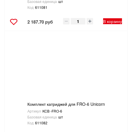
Базовая единица
шт
Код
611081
В корзину
2 187.70 руб
Комплект катриджей для FRO-6 Unicorn
Артикул
KCB -FRO-6
Базовая единица
шт
Код
611082