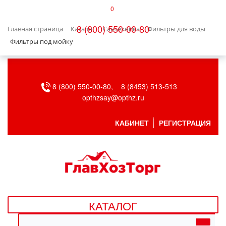
0
КАТАЛОГ
8 (800) 550-00-80
Главная страница
Каталог
Сантехника
Фильтры для воды
БЫТОВАЯ ТЕХНИКА
Фильтры под мойку
БЫТОВАЯ ХИМИЯ/УБОРКА
8 (800) 550-00-80,
8 (8453) 513-513
ВЕНТИЛЯЦИЯ
opthzsay@opthz.ru
ВСЕ ДЛЯ БАНИ
КАБИНЕТ
РЕГИСТРАЦИЯ
ГАЗОВОЕ ОБОРУДОВАНИЕ
ДАЧА, САД И ОГОРОД
ДВЕРНЫЕ ПОЛОТНА
КАТАЛОГ
ДЕТСКИЕ ТОВАРЫ