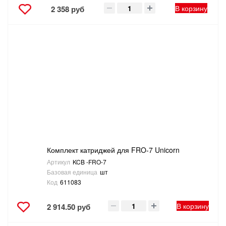
В корзину
2 358 руб
Комплект катриджей для FRO-7 Unicorn
Артикул
KCB -FRO-7
Базовая единица
шт
Код
611083
В корзину
2 914.50 руб