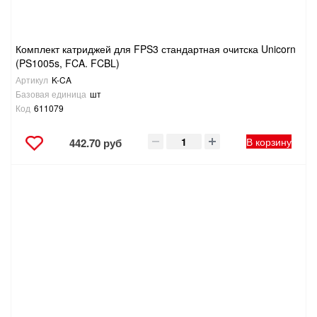
Комплект катриджей для FPS3 стандартная очитска Unicorn
(PS1005s, FCA. FCBL)
Артикул
K-CA
Базовая единица
шт
Код
611079
В корзину
442.70 руб