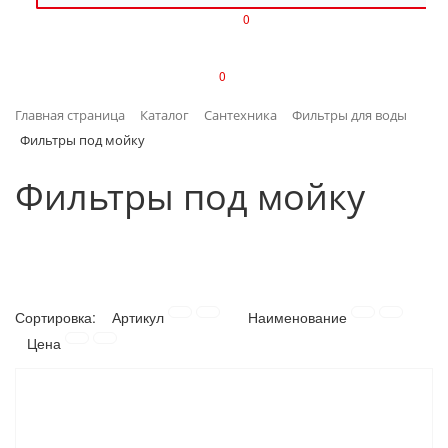
0
ИЗДЕЛИЯ ИЗ ПЛАСТМАССЫ
0
ИНСТРУМЕНТЫ
Главная страница
Каталог
Сантехника
Фильтры для воды
ИНТЕРЬЕР
Фильтры под мойку
КАНЦТОВАРЫ
Фильтры под мойку
КЛИМАТИЧЕСКАЯ ТЕХНИКА
КРЕПЕЖ И СКОБЯНЫЕ ИЗДЕЛИЯ
Сортировка:
Артикул
Наименование
ЛАКОКРАСОЧНЫЕ МАТЕРИАЛЫ
Цена
НАСОСНОЕ ОБОРУДОВАНИЕ
ПОСУДА