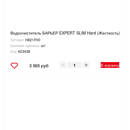
ТОВАРЫ ДЛЯ ОТДЫХА И ТУРИЗМА
ЭЛЕКТРОИНСТРУМЕНТЫ, БЕНЗОИНСТРУМЕНТЫ
Водоочиститель БАРЬЕР EXPERT SLIM Hard (Жесткость)
ЭЛЕКТРОМОНТАЖНЫЕ ТОВАРЫ, СВЕТОТЕХНИКА
Артикул
Н821Р00
Базовая единица
шт
Код
623438
В корзину
3 565 руб