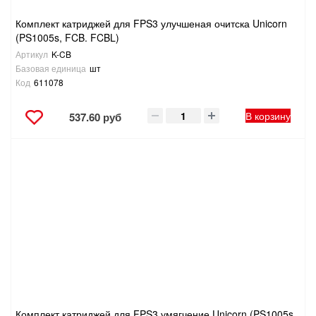
Комплект катриджей для FPS3 улучшеная очитска Unicorn
(PS1005s, FCB. FCBL)
Артикул
K-CB
Базовая единица
шт
Код
611078
В корзину
537.60 руб
Комплект катриджей для FPS3 умягчение Unicorn (PS1005s,