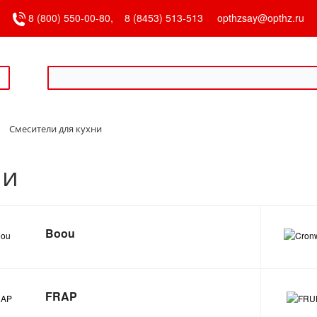
8 (800) 550-00-80,
8 (8453) 513-513
opthzsay@opthz.ru
Смесители для кухни
ни
Boou
FRAP