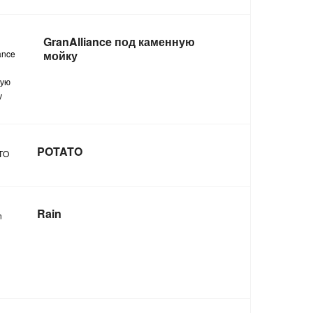
GranAlliance под каменную
мойку
POTATO
Rain