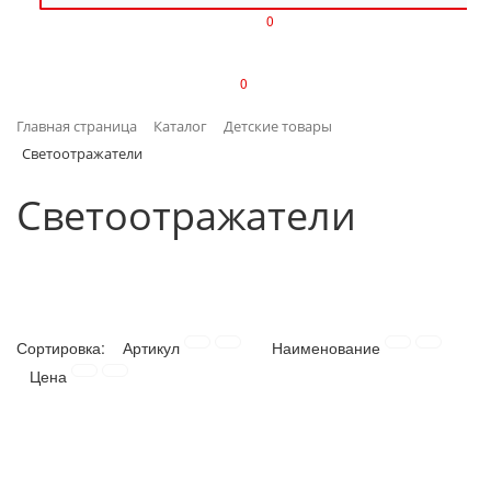
0
ИЗДЕЛИЯ ИЗ ПЛАСТМАССЫ
0
ИНСТРУМЕНТЫ
Главная страница
Каталог
Детские товары
ИНТЕРЬЕР
Светоотражатели
КАНЦТОВАРЫ
Светоотражатели
КЛИМАТИЧЕСКАЯ ТЕХНИКА
КРЕПЕЖ И СКОБЯНЫЕ ИЗДЕЛИЯ
Сортировка:
Артикул
Наименование
ЛАКОКРАСОЧНЫЕ МАТЕРИАЛЫ
Цена
НАСОСНОЕ ОБОРУДОВАНИЕ
ПОСУДА