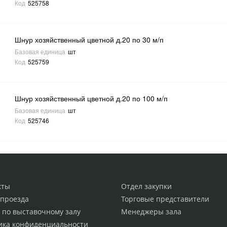
Код
525758
Шнур хозяйственный цветной д.20 по 30 м/п
Базовая единица
шт
Код
525759
Шнур хозяйственный цветной д.20 по 100 м/п
Базовая единица
шт
Код
525746
кты
Отдел закупки
 проезда
Торговые представители
 по выставочному залу
Менеджеры зала
ика конфиденциальности