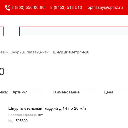
8 (800) 550-00-80,
8 (8453) 513-513
opthzsay@opthz.ru
ревки,шнуры,шпагаты,нити
Шнур диаметр 14-20
0
овка:
Артикул
Наименование
Цена
Шнур плетельный гладкий д.14 по 20 м/п
Базовая единица
шт
Код
525800