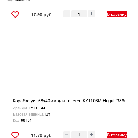
В корзину
17.90 руб
Коробка уст.68х40мм для тв. стен КУ1106М Hegel /336/
Артикул
КУ1106М
Базовая единица
шт
Код
88154
В корзину
11.70 руб