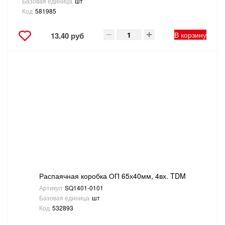
Базовая единица
шт
Код
581985
В корзину
13.40 руб
Распаячная коробка ОП 65х40мм, 4вх. TDM
Артикул
SQ1401-0101
Базовая единица
шт
Код
532893