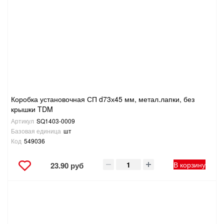
Коробка установочная СП d73х45 мм, метал.лапки, без
крышки TDM
Артикул
SQ1403-0009
Базовая единица
шт
Код
549036
В корзину
23.90 руб