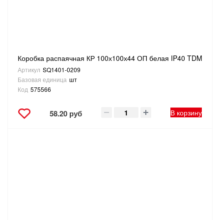
ТОВАРЫ ДЛЯ ОТДЫХА И ТУРИЗМА
ЭЛЕКТРОИНСТРУМЕНТЫ, БЕНЗОИНСТРУМЕНТЫ
Коробка распаячная КР 100х100х44 ОП белая IP40 TDM
ЭЛЕКТРОМОНТАЖНЫЕ ТОВАРЫ, СВЕТОТЕХНИКА
Артикул
SQ1401-0209
Базовая единица
шт
Код
575566
В корзину
58.20 руб