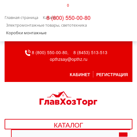
0
КАТАЛОГ
8 (800) 550-00-80
Главная страница
Каталог
БЫТОВАЯ ТЕХНИКА
Электромонтажные товары, светотехника
Коробки монтажные
БЫТОВАЯ ХИМИЯ/УБОРКА
8 (800) 550-00-80,
8 (8453) 513-513
ВЕНТИЛЯЦИЯ
opthzsay@opthz.ru
ВСЕ ДЛЯ БАНИ
КАБИНЕТ
РЕГИСТРАЦИЯ
ГАЗОВОЕ ОБОРУДОВАНИЕ
ДАЧА, САД И ОГОРОД
ДВЕРНЫЕ ПОЛОТНА
КАТАЛОГ
ДЕТСКИЕ ТОВАРЫ