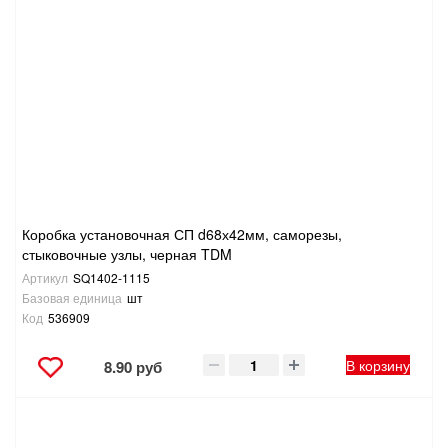
Коробка установочная СП d68х42мм, саморезы,
стыковочные узлы, черная TDM
Артикул
SQ1402-1115
Базовая единица
шт
Код
536909
В корзину
8.90 руб