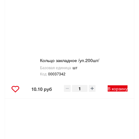
САНТЕХНИКА
СВАРОЧНОЕ ОБОРУДОВАНИЕ И МАТЕРИАЛЫ
СКЛАДСКОЕ ОБОРУДОВАНИЕ
СНЕГОУБОРОЧНЫЙ ИНВЕНТАРЬ
Кольцо закладное /уп.200шт/
Базовая единица
шт
СТРЕМЯНКИ,ЛЕСТНИЦЫ
Код
00037342
СТРОИТЕЛЬНЫЕ И ОТДЕЛОЧНЫЕ МАТЕРИАЛЫ
В корзину
10.10 руб
ТОВАРЫ ДЛЯ АВТО
ТОВАРЫ ДЛЯ ДОМА
ТОВАРЫ ДЛЯ ЖИВОТНЫХ