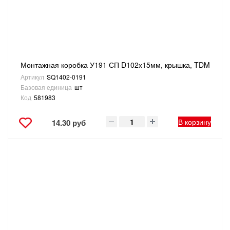
Монтажная коробка У191 СП D102х15мм, крышка, TDM
Артикул
SQ1402-0191
Базовая единица
шт
Код
581983
В корзину
14.30 руб