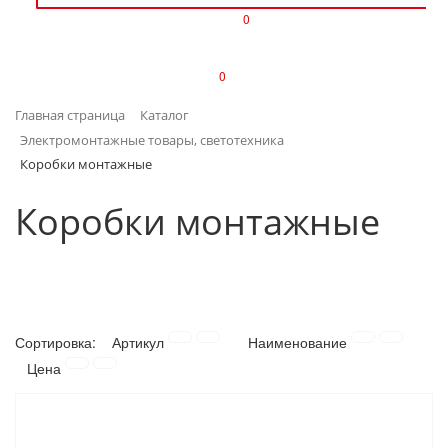
0
ИЗДЕЛИЯ ИЗ ПЛАСТМАССЫ
0
ИНСТРУМЕНТЫ
Главная страница
Каталог
ИНТЕРЬЕР
Электромонтажные товары, светотехника
Коробки монтажные
КАНЦТОВАРЫ
Коробки монтажные
КЛИМАТИЧЕСКАЯ ТЕХНИКА
КРЕПЕЖ И СКОБЯНЫЕ ИЗДЕЛИЯ
ЛАКОКРАСОЧНЫЕ МАТЕРИАЛЫ
Сортировка:
Артикул
Наименование
Цена
НАСОСНОЕ ОБОРУДОВАНИЕ
ПОСУДА