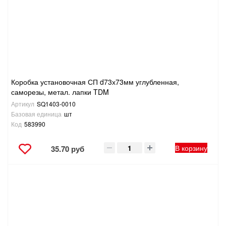
Коробка установочная СП d73х73мм углубленная,
саморезы, метал. лапки TDM
Артикул
SQ1403-0010
Базовая единица
шт
Код
583990
В корзину
35.70 руб