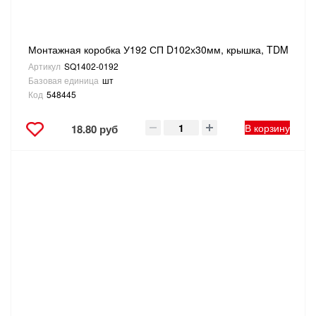
Монтажная коробка У192 СП D102х30мм, крышка, TDM
Артикул
SQ1402-0192
Базовая единица
шт
Код
548445
В корзину
18.80 руб