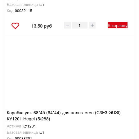
Базовая единица
шт
Код
00032115
В корзину
13.50 руб
Коробка уст. 68*45 (64*44) для полых стен (С3E3 GUSI)
КУ1201 Hegel (5/288)
Артикул
КУ1201
Базовая единица
шт
Код
00038301