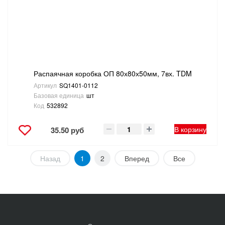
Распаячная коробка ОП 80х80х50мм, 7вх. TDM
Артикул
SQ1401-0112
Базовая единица
шт
Код
532892
В корзину
35.50 руб
Назад
1
2
Вперед
Все