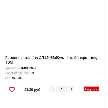
Распаячная коробка ОП 65х65х50мм, 4вх. без гермовводов
TDM
Артикул
SQ1401-0821
Базовая единица
шт
Код
562038
В корзину
23.20 руб