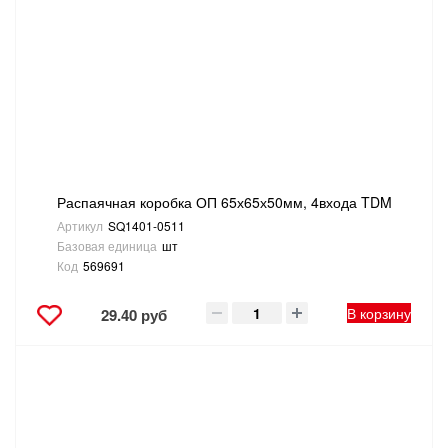
Распаячная коробка ОП 65х65х50мм, 4входа TDM
Артикул
SQ1401-0511
Базовая единица
шт
Код
569691
В корзину
29.40 руб