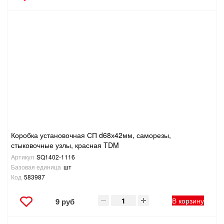
Коробка установочная СП d68х42мм, саморезы,
стыковочные узлы, красная TDM
Артикул
SQ1402-1116
Базовая единица
шт
Код
583987
В корзину
9 руб