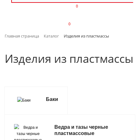
0
ИЗДЕЛИЯ ИЗ ПЛАСТМАССЫ
0
ИНСТРУМЕНТЫ
Главная страница
Каталог
Изделия из пластмассы
ИНТЕРЬЕР
Изделия из пластмассы
КАНЦТОВАРЫ
КЛИМАТИЧЕСКАЯ ТЕХНИКА
КРЕПЕЖ И СКОБЯНЫЕ ИЗДЕЛИЯ
Баки
ЛАКОКРАСОЧНЫЕ МАТЕРИАЛЫ
НАСОСНОЕ ОБОРУДОВАНИЕ
Ведра и тазы черные
пластмассовые
ПОСУДА