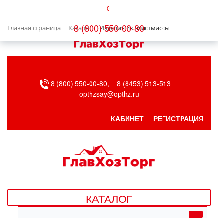
0
КАТАЛОГ
8 (800) 550-00-80
Главная страница
Каталог
Изделия из пластмассы
БЫТОВАЯ ТЕХНИКА
БЫТОВАЯ ХИМИЯ/УБОРКА
8 (800) 550-00-80,
8 (8453) 513-513
ВЕНТИЛЯЦИЯ
opthzsay@opthz.ru
ВСЕ ДЛЯ БАНИ
КАБИНЕТ
РЕГИСТРАЦИЯ
ГАЗОВОЕ ОБОРУДОВАНИЕ
ДАЧА, САД И ОГОРОД
ДВЕРНЫЕ ПОЛОТНА
КАТАЛОГ
ДЕТСКИЕ ТОВАРЫ