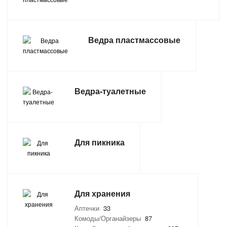
САНТЕХНИКА
Ведра пластмассовые
СВАРОЧНОЕ ОБОРУДОВАНИЕ И МАТЕРИАЛЫ
СКЛАДСКОЕ ОБОРУДОВАНИЕ
Ведра-туалетные
СНЕГОУБОРОЧНЫЙ ИНВЕНТАРЬ
СТРЕМЯНКИ,ЛЕСТНИЦЫ
Для пикника
СТРОИТЕЛЬНЫЕ И ОТДЕЛОЧНЫЕ МАТЕРИАЛЫ
ТОВАРЫ ДЛЯ АВТО
ТОВАРЫ ДЛЯ ДОМА
Для хранения
Аптечки
33
ТОВАРЫ ДЛЯ ЖИВОТНЫХ
Комоды/Органайзеры
87