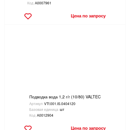
Код
А0007961
Цена по запросу
Подводка вода 1,2 г/г (10/80) VALTEC
Артикул
VTf.001.IS.0404120
Базовая единица
шт
Код
А0012904
Цена по запросу