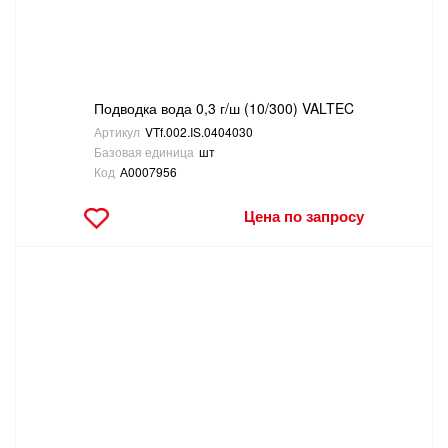
ТОВАРЫ ДЛЯ ОТДЫХА И ТУРИЗМА
ЭЛЕКТРОИНСТРУМЕНТЫ, БЕНЗОИНСТРУМЕНТЫ
Подводка вода 0,3 г/ш (10/300) VALTEC
ЭЛЕКТРОМОНТАЖНЫЕ ТОВАРЫ, СВЕТОТЕХНИКА
Артикул
VTf.002.IS.0404030
Базовая единица
шт
Код
А0007956
Цена по запросу