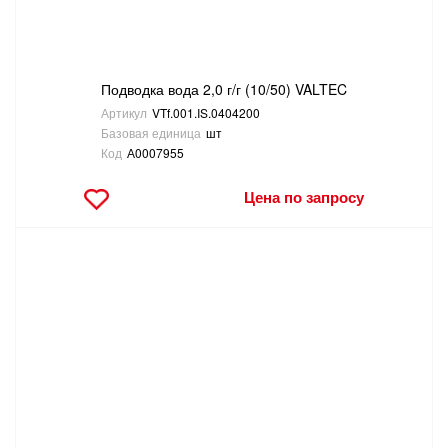
Подводка вода 2,0 г/г (10/50) VALTEC
Артикул
VTf.001.IS.0404200
Базовая единица
шт
Код
А0007955
Цена по запросу