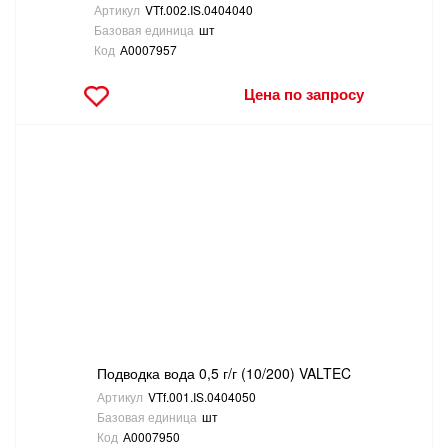
Артикул
VTf.002.IS.0404040
Базовая единица
шт
Код
А0007957
Цена по запросу
Подводка вода 0,5 г/г (10/200) VALTEC
Артикул
VTf.001.IS.0404050
Базовая единица
шт
Код
А0007950