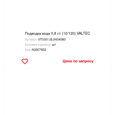
Подводка вода 0,8 г/г (10/120) VALTEC
Артикул
VTf.001.IS.0404080
Базовая единица
шт
Код
А0007952
Цена по запросу