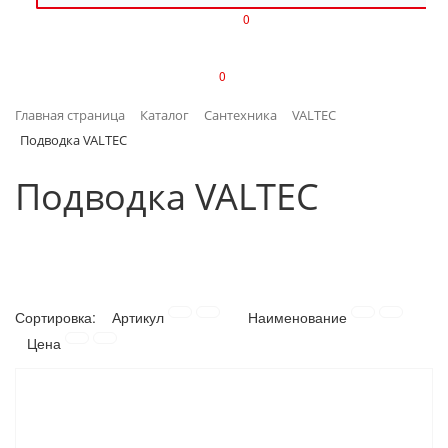
0
ИЗДЕЛИЯ ИЗ ПЛАСТМАССЫ
0
ИНСТРУМЕНТЫ
Главная страница
Каталог
Сантехника
VALTEC
ИНТЕРЬЕР
Подводка VALTEC
КАНЦТОВАРЫ
Подводка VALTEC
КЛИМАТИЧЕСКАЯ ТЕХНИКА
КРЕПЕЖ И СКОБЯНЫЕ ИЗДЕЛИЯ
Сортировка:
Артикул
Наименование
ЛАКОКРАСОЧНЫЕ МАТЕРИАЛЫ
Цена
НАСОСНОЕ ОБОРУДОВАНИЕ
ПОСУДА