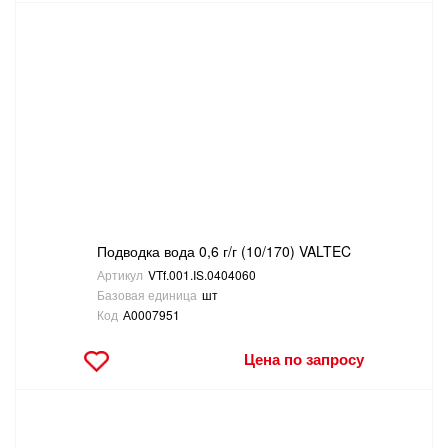
Подводка вода 0,6 г/г (10/170) VALTEC
Артикул
VTf.001.IS.0404060
Базовая единица
шт
Код
А0007951
Цена по запросу