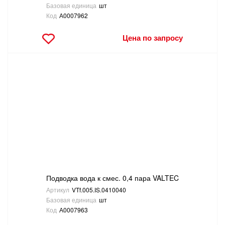
Базовая единица
шт
Код
А0007962
Цена по запросу
Подводка вода к смес. 0,4 пара VALTEC
Артикул
VTf.005.IS.0410040
Базовая единица
шт
Код
А0007963