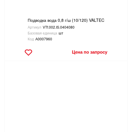
Подводка вода 0,8 г/ш (10/120) VALTEC
Артикул
VTf.002.IS.0404080
Базовая единица
шт
Код
А0007960
Цена по запросу