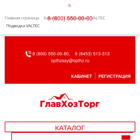
0
КАТАЛОГ
8 (800) 550-00-80
Главная страница
Каталог
Сантехника
VALTEC
БЫТОВАЯ ТЕХНИКА
Подводка VALTEC
БЫТОВАЯ ХИМИЯ/УБОРКА
8 (800) 550-00-80,
8 (8453) 513-513
ВЕНТИЛЯЦИЯ
opthzsay@opthz.ru
ВСЕ ДЛЯ БАНИ
КАБИНЕТ
РЕГИСТРАЦИЯ
ГАЗОВОЕ ОБОРУДОВАНИЕ
ДАЧА, САД И ОГОРОД
ДВЕРНЫЕ ПОЛОТНА
КАТАЛОГ
ДЕТСКИЕ ТОВАРЫ