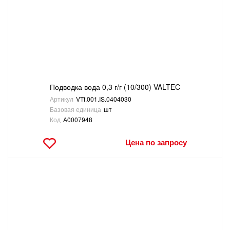
САНТЕХНИКА
СВАРОЧНОЕ ОБОРУДОВАНИЕ И МАТЕРИАЛЫ
СКЛАДСКОЕ ОБОРУДОВАНИЕ
Подводка вода 0,3 г/г (10/300) VALTEC
СНЕГОУБОРОЧНЫЙ ИНВЕНТАРЬ
Артикул
VTf.001.IS.0404030
Базовая единица
шт
СТРЕМЯНКИ,ЛЕСТНИЦЫ
Код
А0007948
Цена по запросу
СТРОИТЕЛЬНЫЕ И ОТДЕЛОЧНЫЕ МАТЕРИАЛЫ
ТОВАРЫ ДЛЯ АВТО
ТОВАРЫ ДЛЯ ДОМА
ТОВАРЫ ДЛЯ ЖИВОТНЫХ