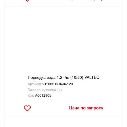
Подводка вода 1,2 г/ш (10/80) VALTEC
Артикул
VTf.002.IS.0404120
Базовая единица
шт
Код
А0012905
Цена по запросу