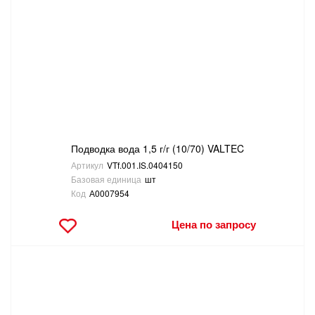
Подводка вода 1,5 г/г (10/70) VALTEC
Артикул
VTf.001.IS.0404150
Базовая единица
шт
Код
А0007954
Цена по запросу