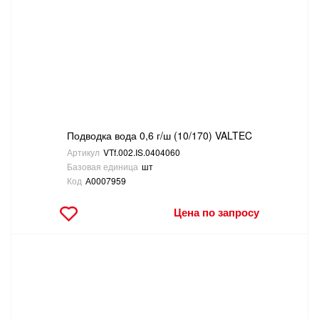
Подводка вода 0,6 г/ш (10/170) VALTEC
Артикул
VTf.002.IS.0404060
Базовая единица
шт
Код
А0007959
Цена по запросу