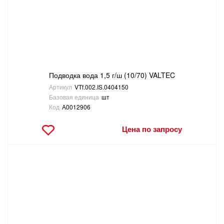
Подводка вода 1,5 г/ш (10/70) VALTEC
Артикул
VTf.002.IS.0404150
Базовая единица
шт
Код
А0012906
Цена по запросу